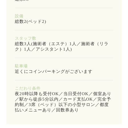
設備
総数2(ベッド2)
スタッフ数
総数3人(施術者（エステ）1人／施術者（リラ
ク）1人／アシスタント1人)
駐車場
近くにコインパーキングがございます
こだわり条件
夜20時以降も受付OK／当日受付OK／個室あり
／駅から徒歩5分以内／カード支払OK／完全予
約制／3席（ベッド）以下の小型サロン／都度
払いメニューあり／回数券あり