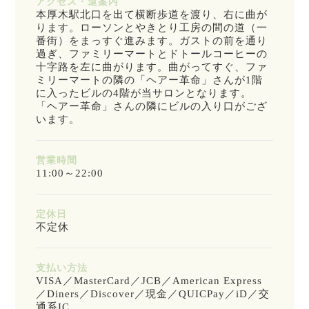
アクセス・道案内
本厚木駅北口を出て横断歩道を渡り、右に曲が
ります。ローソンとやきとり工房の間の道（一
番街）をまっすぐ進みます。ガストの前を通り
過ぎ、ファミリーマートとドトールコーヒーの
十字路を左に曲がります。曲がってすぐ、ファ
ミリーマートの隣の「ヘアー革命」さんが1階
に入ったビルの4階が当サロンとなります。
「ヘアー革命」さんの隣にビルの入り口がござ
います。
営業時間
11:00～22:00
定休日
不定休
支払い方法
VISA／MasterCard／JCB／American Express
／Diners／Discover／現金／QUICPay／iD／交
通系IC